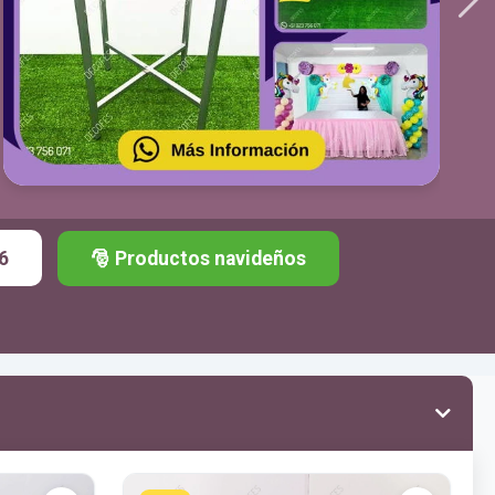
6
🎅 Productos navideños