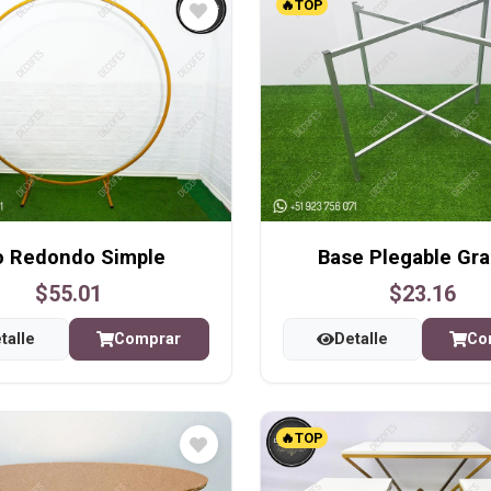
🔥TOP
o Redondo Simple
Base Plegable Gr
$55.01
$23.16
talle
Comprar
Detalle
Co
🔥TOP