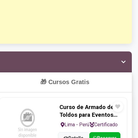
🎁
Cursos Gratis
Curso de Armado de
Toldos para Eventos -
Programa de 2 Meses
Lima - Perú
Certificado