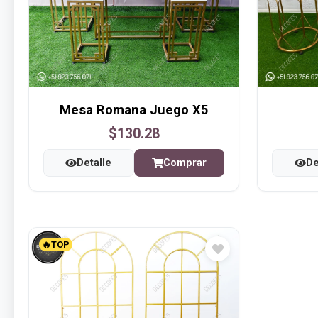
Mesa Romana Juego X5
$130.28
Detalle
Comprar
De
🔥TOP