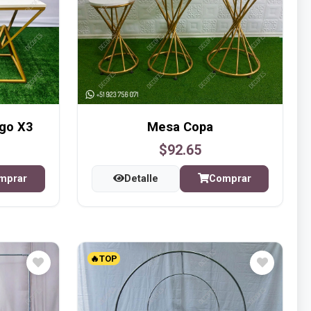
go X3
Mesa Copa
$92.65
mprar
Detalle
Comprar
🔥TOP