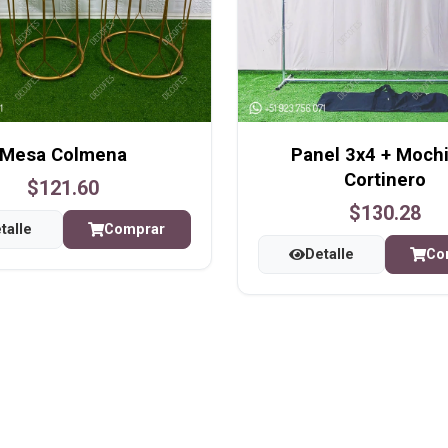
Mesa Colmena
Panel 3x4 + Mochi
Cortinero
$121.60
$130.28
talle
Comprar
Detalle
Co