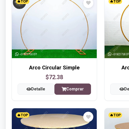
🔥TOP
🔥TOP
Arco Circular Simple
Ar
$72.38
Detalle
Comprar
De
🔥TOP
🔥TOP