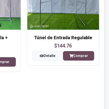
la +
Túnel de Entrada Regulable
$144.76
Detalle
Comprar
mprar