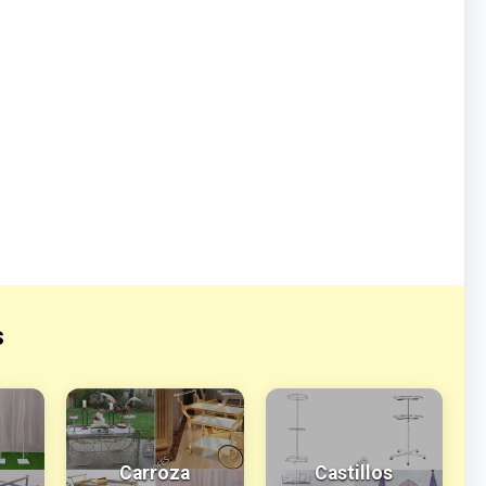
s
Carroza
Castillos