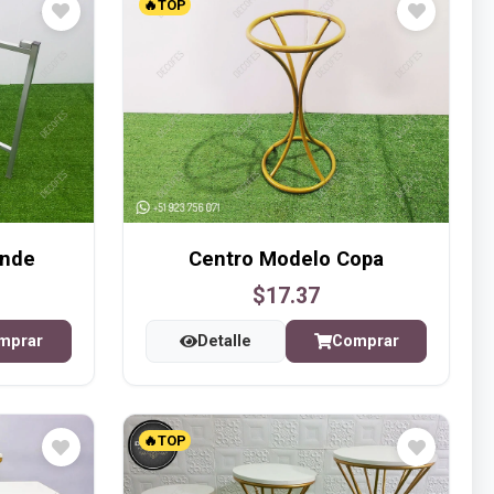
🔥TOP
ande
Centro Modelo Copa
$17.37
mprar
Detalle
Comprar
🔥TOP