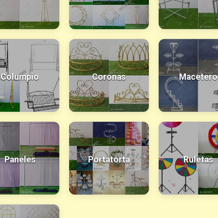
Columpio
Coronas
Macetero
Paneles
Portatorta
Ruletas