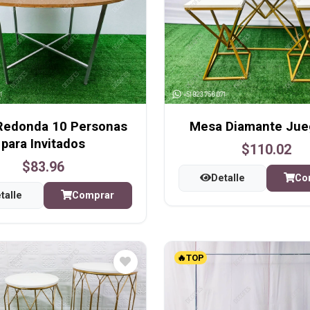
Redonda 10 Personas
Mesa Diamante Jue
para Invitados
$110.02
$83.96
Detalle
Co
talle
Comprar
🔥TOP