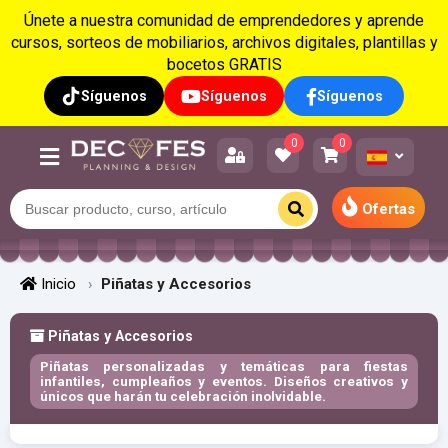
Únete a nuestra comunidad de emprendedores y aprende
cursos, sorteos de mobiliarios, archivos digitales, plantillas y
bocetos GRATIS
Síguenos
Síguenos
Síguenos
0
0
Ofertas
Inicio
Piñatas y Accesorios
Piñatas y Accesorios
Piñatas personalizadas y temáticas para fiestas
infantiles, cumpleaños y eventos. Diseños creativos y
únicos que harán tu celebración inolvidable.