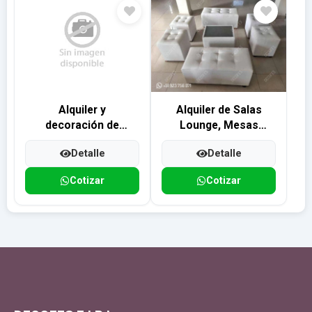
Alquiler y
Alquiler de Salas
decoración de
Lounge, Mesas
toldos para eventos
Rústicas, Picnic,
Detalle
Detalle
y fiestas
Butacas y Sillas
Altas para Barras
Cotizar
Cotizar