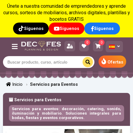
Únete a nuestra comunidad de emprendedores y aprende
cursos, sorteos de mobiliarios, archivos digitales, plantillas y
bocetos GRATIS
Síguenos
Síguenos
Síguenos
0
0
Ofertas
Inicio
Servicios para Eventos
Servicios para Eventos
Servicios para eventos: decoración, catering, sonido,
iluminación y mobiliario. Soluciones integrales para
bodas, fiestas y eventos corporativos.