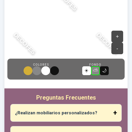
DECOFES
DECOFES
COLORES
FONDO
☀️
⛅
🌙
Preguntas Frecuentes
¿Realizan mobiliarios personalizados?
¡Absolutamente! Puede darnos sus medidas,
diseño preferido, materiales deseados y