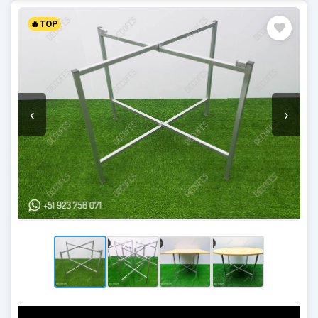
🔥TOP
‹
›