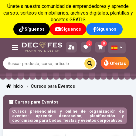
Únete a nuestra comunidad de emprendedores y aprende
cursos, sorteos de mobiliarios, archivos digitales, plantillas y
bocetos GRATIS
Síguenos
Síguenos
Síguenos
0
0
Ofertas
Inicio
Cursos para Eventos
Cursos para Eventos
Cursos presenciales y online de organización de
eventos: aprende decoración, planificación y
coordinación para bodas, fiestas y eventos corporativos.