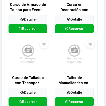
Curso de Armado de
Curso en
Toldos para Eventos
Decoración con
- Programa de 2
Telas - Programa de
Detalle
Detalle
Meses
2 Meses
Reservar
Reservar
Curso de Tallados
Taller de
con Tecnopor -
Manualidades con
Programa de 1 mes
Tecnopor
Detalle
Detalle
Reservar
Reservar