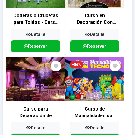
Curso en
Coderas o Crucetas
Decoración Con
para Toldos - Curso
Telas
GRATIS para
Detalle
Detalle
Decoración de
Fiestas y Eventos
Reservar
Reservar
-50%
Curso para
Curso de
Decoración de
Manualidades con
Fiestas GRATIS
Tecnopor, Icopor o
Detalle
Detalle
Unicel