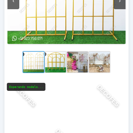
‹
›
DECOFES
DECOFES
Esperando modelo...