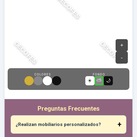
DECOFES
DECOFES
DECOFES
COLORES
FONDO
☀️
⛅
🌙
Preguntas Frecuentes
¿Realizan mobiliarios personalizados?
¡Absolutamente! Puede darnos sus medidas,