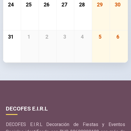
24
25
26
27
28
29
30
31
1
2
3
4
5
6
DECOFES E.I.R.L
DECOFES E.I.R.L Decoración de Fiestas y Eventos