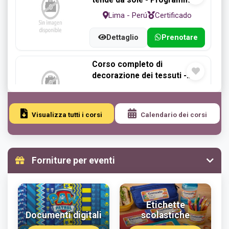
di 2 mesi
Lima - Perú
Certificado
Dettaglio
Prenotare
Corso completo di
decorazione dei tessuti -
Programma di 3 mesi
Lima - Perú
Certificado
Dettaglio
Prenotare
Visualizza tutti i corsi
Calendario dei corsi
Corso di intaglio del
polistirolo - Programma di 1
Forniture per eventi
mese
Lima - Perú
Certificado
Dettaglio
Prenotare
Etichette
Documenti digitali
scolastiche
Laboratorio artigianale di
polistirolo