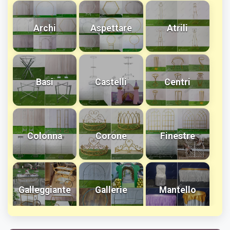
Archi
Aspettare
Atrili
Basi
Castelli
Centri
Colonna
Corone
Finestre
Galleggiante
Gallerie
Mantello