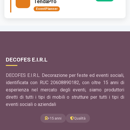
TendaPro
EventPlanner
Applicazione per creare uno schizzo di una tenda alla
veneziana, una tenda araba, una tenda bombata.
Usa l'app
GRATIS
DECOFES E.I.R.L
ImagePro
EventPlanner
DECOFES E.I.R.L. Decorazione per feste ed eventi sociali,
L'applicazione per tagliare un'immagine in più fogli è uno
identificata con RUC 20608890182, con oltre 15 anni di
strumento digitale progettato per dividere un'immagine di
grandi dimensioni in più sezioni.
esperienza nel mercato degli eventi, siamo produttori
diretti di tutti i tipi di mobili o strutture per tutti i tipi di
Usa l'app
eventi sociali o aziendali
+15 anni
Qualità
GRATIS
SketchPro