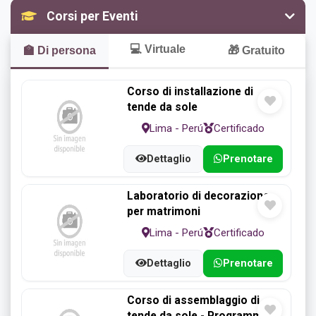
Corsi per Eventi
Marcos
Mobilia
Oscillazione
💻
Virtuale
🏫
Di persona
🎁
Gratuito
Corso di installazione di
Pannelli
Parecchi
Portatorta
tende da sole
Lima - Perú
Certificado
Dettaglio
Prenotare
Roulette
Sfondo
Tabelle
Laboratorio di decorazione
per matrimoni
Lima - Perú
Certificado
Tende da
Vaso di
sedie
sole
fiori
Dettaglio
Prenotare
Corso di assemblaggio di
tende da sole - Programma