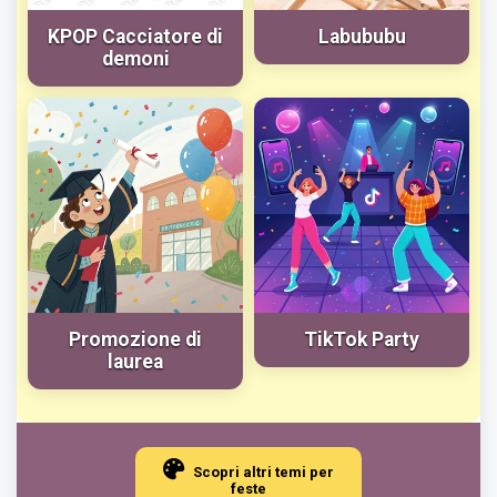
KPOP Cacciatore di
Labububu
demoni
Promozione di
TikTok Party
laurea
Scopri altri temi per
feste