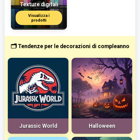
Corso GRATUITO per
Texture digitali
Lima - Perú
Certificado
decorazioni di feste ed
Visualizza i
eventi
Dettaglio
Prenotare
prodotti
Corso di Decorazione su
Tessuto
🗂️ Tendenze per le decorazioni di compleanno
Lima - Perú
Certificado
Dettaglio
Prenotare
Jurassic World
Halloween