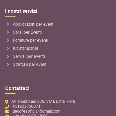
EventPlanner
I nostri servizi
Applicazione per creare facilmente grafiche e decorazioni
personalizzate, pannelli di sfondo e presentazioni a tema
per il tuo evento.
Applicazioni per eventi
Corsi per Eventi
Usa l'app
Forniture per eventi
Kit stampabili
GRATIS
TelaDesign
Servizi per eventi
EventPlanner
Struttura per eventi
Applicazione per realizzare bozzetti di decorazioni con
tessuti per sfondi, pareti, bordi, ingressi, soffitti, ideale
per location per eventi.
Contattaci
Usa l'app
Av. amazonas 278, VMT, Lima, Perú
+51923756071
GRATIS
decofesoficial@gmail.com
FlexPro