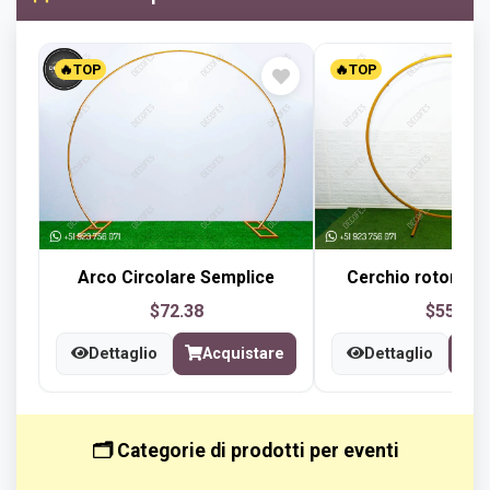
🔥TOP
🔥TOP
Arco Circolare Semplice
Cerchio rotondo 
$72.38
$55.01
Dettaglio
Acquistare
Dettaglio
A
🗂️ Categorie di prodotti per eventi