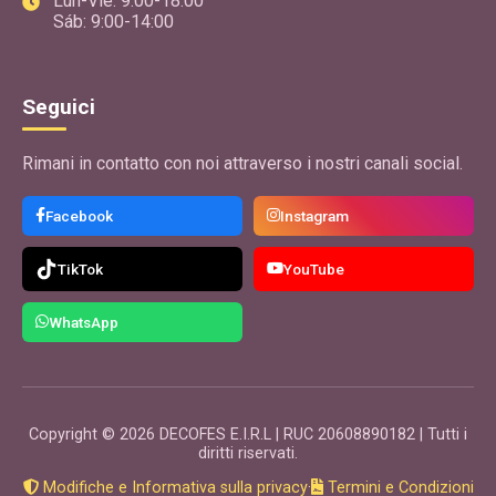
Lun-Vie: 9:00-18:00
EventPlanner
Sáb: 9:00-14:00
Applicazione per progettare e quotare segnali flessibili e
corporei per diversi spazi e attività
Seguici
Usa l'app
Rimani in contatto con noi attraverso i nostri canali social.
GRATIS
EventPro
Facebook
Instagram
EventPlanner
TikTok
YouTube
Applicazione per organizzare matrimoni, compleanni,
battesimi, promozioni, lauree, quinceañeras. Ideale per
calcolare spazi e preventivare tavoli, sedie, piste da ballo
WhatsApp
e altro.
Usa l'app
Copyright © 2026 DECOFES E.I.R.L | RUC 20608890182 | Tutti i
GRATIS
diritti riservati.
ContrattoPro
Modifiche e Informativa sulla privacy
·
Termini e Condizioni
EventPlanner